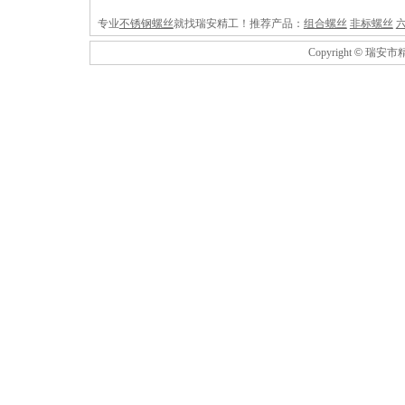
专业
不锈钢螺丝
就找瑞安精工！推荐产品：
组合螺丝
非标螺丝
Copyright
©
瑞安市精工